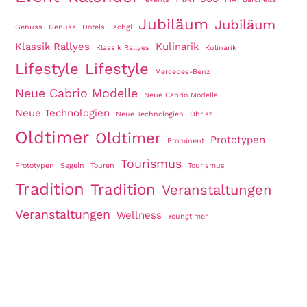
Jubiläum
Jubiläum
Genuss
Genuss
Hotels
Ischgl
Klassik Rallyes
Kulinarik
Klassik Rallyes
Kulinarik
Lifestyle
Lifestyle
Mercedes-Benz
Neue Cabrio Modelle
Neue Cabrio Modelle
Neue Technologien
Neue Technologien
Obrist
Oldtimer
Oldtimer
Prototypen
Prominent
Tourismus
Prototypen
Segeln
Touren
Tourismus
Tradition
Tradition
Veranstaltungen
Veranstaltungen
Wellness
Youngtimer