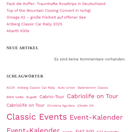
Pack die Koffer: Traumhafte Roadtrips in Deutschland
Top of the Mountain Closing Concert in Ischgl
Omega 42 – große Freiheit auf offener See
Arlberg Classic Car Rally 2025
Abarth 500e
NEUE ARTIKEL
Es sind keine Kommentare vorhanden.
SCHLAGWÖRTER
ACCR
Arlberg Classic Car Rally
Auto Union
Baiersbronn Classic
Cabriolife on Tour
Cabrio-Tour
BMW Isetta
Bugatti
Cabriolife on Tour
Christina Aguilera
Citroën DS
Classic Events
Event-Kalender
Event-Kalender
FIAT 500
events
FIAT Barchetta