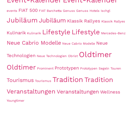
FIAT 500
events
FIAT Barchetta
Genuss
Genuss
Hotels
Ischgl
Jubiläum
Jubiläum
Klassik Rallyes
Klassik Rallyes
Lifestyle
Lifestyle
Kulinarik
Kulinarik
Mercedes-Benz
Neue Cabrio Modelle
Neue
Neue Cabrio Modelle
Oldtimer
Technologien
Neue Technologien
Obrist
Oldtimer
Prototypen
Prominent
Prototypen
Segeln
Touren
Tradition
Tradition
Tourismus
Tourismus
Veranstaltungen
Veranstaltungen
Wellness
Youngtimer