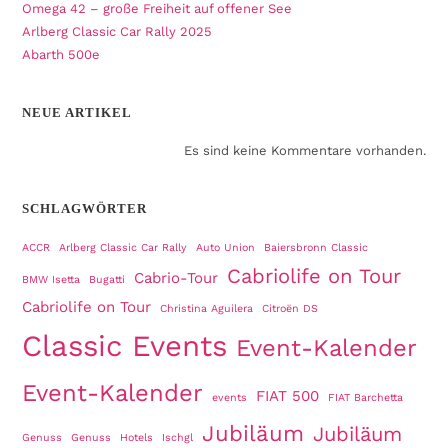
Omega 42 – große Freiheit auf offener See
Arlberg Classic Car Rally 2025
Abarth 500e
NEUE ARTIKEL
Es sind keine Kommentare vorhanden.
SCHLAGWÖRTER
ACCR
Arlberg Classic Car Rally
Auto Union
Baiersbronn Classic
Cabriolife on Tour
Cabrio-Tour
BMW Isetta
Bugatti
Cabriolife on Tour
Christina Aguilera
Citroën DS
Classic Events
Event-Kalender
Event-Kalender
FIAT 500
events
FIAT Barchetta
Jubiläum
Jubiläum
Genuss
Genuss
Hotels
Ischgl