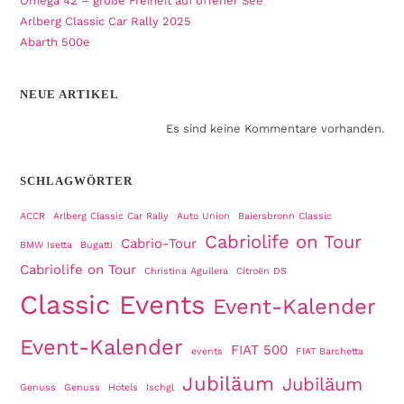
Omega 42 – große Freiheit auf offener See
Arlberg Classic Car Rally 2025
Abarth 500e
NEUE ARTIKEL
Es sind keine Kommentare vorhanden.
SCHLAGWÖRTER
ACCR
Arlberg Classic Car Rally
Auto Union
Baiersbronn Classic
Cabriolife on Tour
Cabrio-Tour
BMW Isetta
Bugatti
Cabriolife on Tour
Christina Aguilera
Citroën DS
Classic Events
Event-Kalender
Event-Kalender
FIAT 500
events
FIAT Barchetta
Jubiläum
Jubiläum
Genuss
Genuss
Hotels
Ischgl