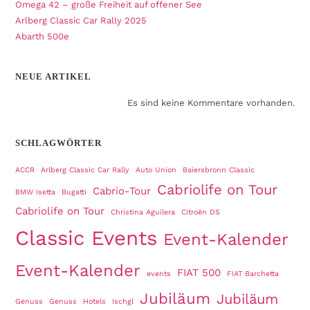
Omega 42 – große Freiheit auf offener See
Arlberg Classic Car Rally 2025
Abarth 500e
NEUE ARTIKEL
Es sind keine Kommentare vorhanden.
SCHLAGWÖRTER
ACCR
Arlberg Classic Car Rally
Auto Union
Baiersbronn Classic
Cabriolife on Tour
Cabrio-Tour
BMW Isetta
Bugatti
Cabriolife on Tour
Christina Aguilera
Citroën DS
Classic Events
Event-Kalender
Event-Kalender
FIAT 500
events
FIAT Barchetta
Jubiläum
Jubiläum
Genuss
Genuss
Hotels
Ischgl